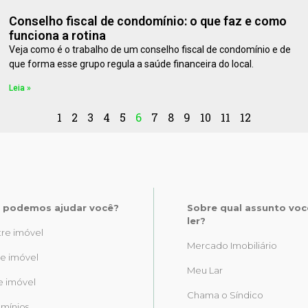
Conselho fiscal de condomínio: o que faz e como
funciona a rotina
Veja como é o trabalho de um conselho fiscal de condomínio e de
que forma esse grupo regula a saúde financeira do local.
Leia »
1
2
3
4
5
6
7
8
9
10
11
12
podemos ajudar você?
Sobre qual assunto voc
ler?
re imóvel
Mercado Imobiliário
e imóvel
Meu Lar
e imóvel
Chama o Síndico
mínios