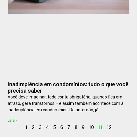
Inadimplência em condomínios: tudo o que você
precisa saber
Você deve imaginar: toda conta obrigatória, quando fica em
atraso, gera transtornos – e assim também acontece com a
inadimplência em condomínios. De antemão, já
Leia »
1
2
3
4
5
6
7
8
9
10
11
12