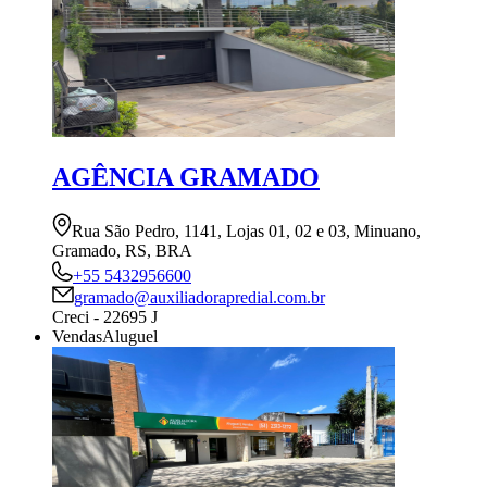
AGÊNCIA GRAMADO
Rua São Pedro, 1141, Lojas 01, 02 e 03, Minuano,
Gramado, RS, BRA
+55 5432956600
gramado@auxiliadorapredial.com.br
Creci - 22695 J
Vendas
Aluguel