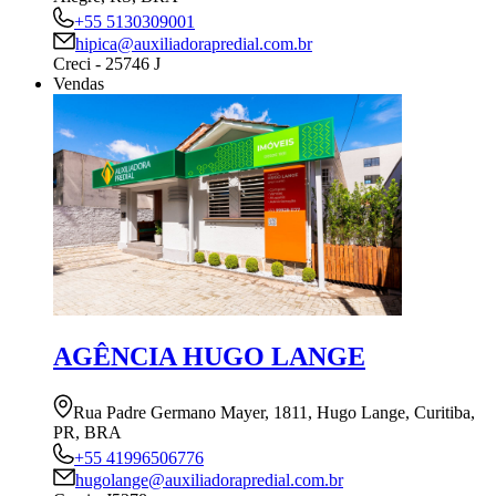
+55 5130309001
hipica@auxiliadorapredial.com.br
Creci - 25746 J
Vendas
AGÊNCIA HUGO LANGE
Rua Padre Germano Mayer, 1811, Hugo Lange, Curitiba,
PR, BRA
+55 41996506776
hugolange@auxiliadorapredial.com.br