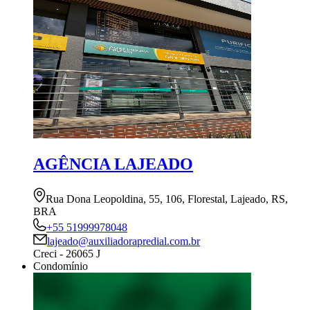
AGÊNCIA LAJEADO
Rua Dona Leopoldina, 55, 106, Florestal, Lajeado, RS,
BRA
+55 51999978048
lajeado@auxiliadorapredial.com.br
Creci - 26065 J
Condomínio