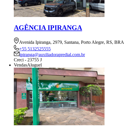
AGÊNCIA IPIRANGA
Avenida Ipiranga, 2979, Santana, Porto Alegre, RS, BRA
+55 5132525555
ipiranga@auxiliadorapredial.com.br
Creci - 23755 J
Vendas
Aluguel