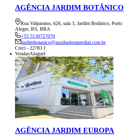
AGÊNCIA JARDIM BOTÂNICO
Rua Valparaiso, 626, sala 3, Jardim Botânico, Porto
Alegre, RS, BRA
+55 5130727070
jardimbotanico@auxiliadorapredial.com.br
Creci - 22783 J
Vendas
Aluguel
AGÊNCIA JARDIM EUROPA