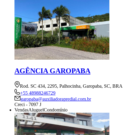
AGÊNCIA GAROPABA
Rod. SC 434, 2295, Palhocinha, Garopaba, SC, BRA
+55 48988246729
garopaba@auxiliadorapredial.com.br
Creci - 7097 J
Vendas
Aluguel
Condomínio