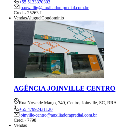
+55 5133370303
joaowallig@auxiliadorapredial.com.br
Creci - 25263 J
Vendas
Aluguel
Condomínio
AGÊNCIA JOINVILLE CENTRO
Rua Nove de Março, 749, Centro, Joinville, SC, BRA
+55 47992431120
joinville-centro@auxiliadorapredial.com.br
Creci - 7798
Vendas