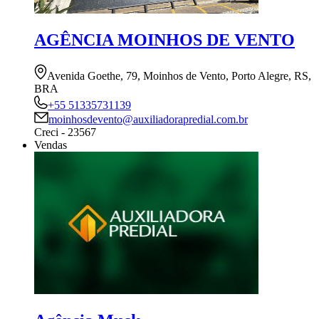
AGÊNCIA MOINHOS DE VENTO
Avenida Goethe, 79, Moinhos de Vento, Porto Alegre, RS,
BRA
+55 51335731139
moinhosdevento@auxiliadorapredial.com.br
Creci - 23567
Vendas