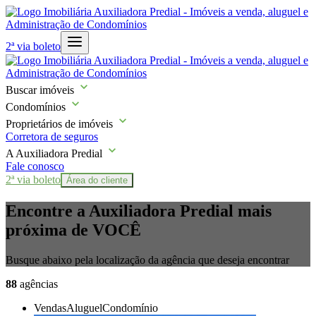
2ª via boleto
Buscar imóveis
Condomínios
Proprietários de imóveis
Corretora de seguros
A Auxiliadora Predial
Fale conosco
2ª via boleto
Área do cliente
Encontre a
Auxiliadora Predial
mais
próxima de
VOCÊ
Busque abaixo pela localização da agência que deseja encontrar
88
agências
Vendas
Aluguel
Condomínio