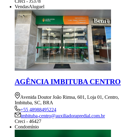
Creci - J5378
Vendas
Aluguel
AGÊNCIA IMBITUBA CENTRO
Avenida Doutor João Rimsa, 601, Loja 01, Centro,
Imbituba, SC, BRA
+55 48988495224
imbituba-centro@auxiliadorapredial.com.br
Creci - 46427
Condomínio