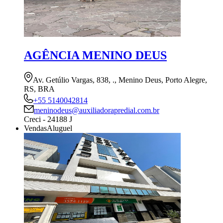
AGÊNCIA MENINO DEUS
Av. Getúlio Vargas, 838, ., Menino Deus, Porto Alegre,
RS, BRA
+55 5140042814
meninodeus@auxiliadorapredial.com.br
Creci - 24188 J
Vendas
Aluguel