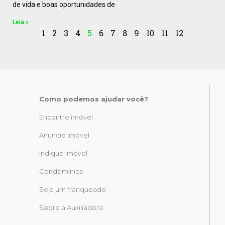
de vida e boas oportunidades de
Leia »
1
2
3
4
5
6
7
8
9
10
11
12
Como podemos ajudar você?
Encontre imóvel
Anuncie imóvel
Indique imóvel
Condomínios
Seja um franqueado
Sobre a Auxiliadora