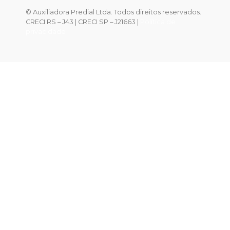
© Auxiliadora Predial Ltda. Todos direitos reservados.
CRECI RS – J43 | CRECI SP – J21663 |
Política de
privacidade